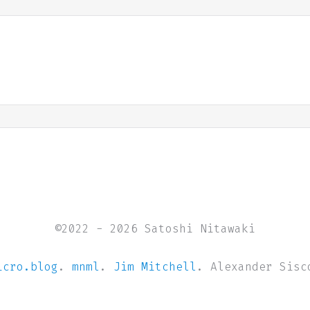
©2022 - 2026 Satoshi Nitawaki
icro.blog
.
mnml
.
Jim Mitchell
. Alexander Sisc