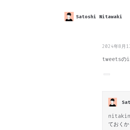
Satoshi Nitawaki
2024年8月
tweets
Sa
nitak
ておくか