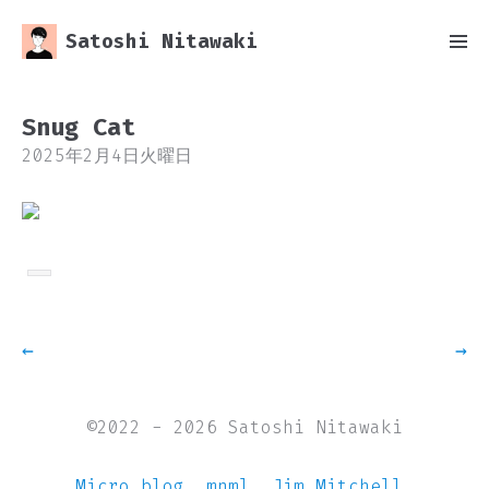
Satoshi Nitawaki
Snug Cat
2025年2月4日火曜日
←
→
©2022 - 2026 Satoshi Nitawaki
Micro.blog
.
mnml
.
Jim Mitchell
.