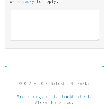
or
Bluesky
to reply:
←
→
©2022 - 2026 Satoshi Nitawaki
Micro.blog
.
mnml
.
Jim Mitchell
.
Alexander Sisco.