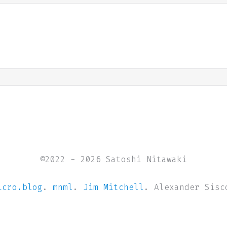
©2022 - 2026 Satoshi Nitawaki
icro.blog
.
mnml
.
Jim Mitchell
. Alexander Sisc