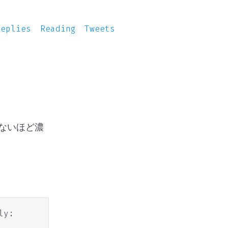
Replies
Reading
Tweets
ないほど濃
ly: